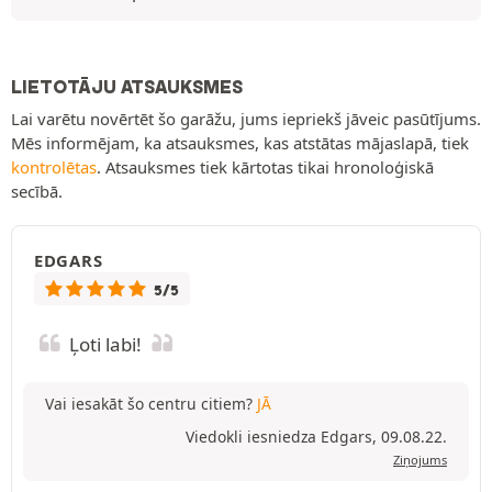
LIETOTĀJU ATSAUKSMES
Lai varētu novērtēt šo garāžu, jums iepriekš jāveic pasūtījums.
Mēs informējam, ka atsauksmes, kas atstātas mājaslapā, tiek
kontrolētas
. Atsauksmes tiek kārtotas tikai hronoloģiskā
secībā.
EDGARS
5/5
Ļoti labi!
Vai iesakāt šo centru citiem?
JĀ
Viedokli iesniedza Edgars, 09.08.22.
Ziņojums