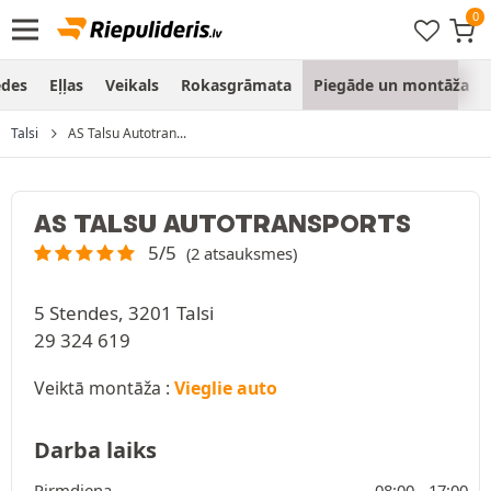
ēdes
Eļļas
Veikals
Rokasgrāmata
Piegāde un montāža
Talsi
AS Talsu Autotran...
AS TALSU AUTOTRANSPORTS
5/5
(2 atsauksmes)
5 Stendes, 3201 Talsi
29 324 619
Veiktā montāža :
Vieglie auto
Darba laiks
Pirmdiena
08:00 -
17:00