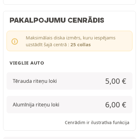
PAKALPOJUMU CENRĀDIS
Maksimālais diska izmērs, kuru iespējams
uzstādīt šajā centrā :
25 collas
VIEGLIE AUTO
5,00
€
Tērauda riteņu loki
6,00
€
Alumīnija riteņu loki
Cenrādim ir ilustratīva funkcija